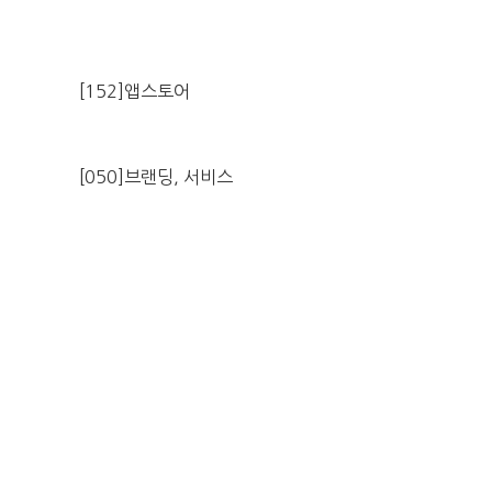
[152]앱스토어
[050]브랜딩, 서비스